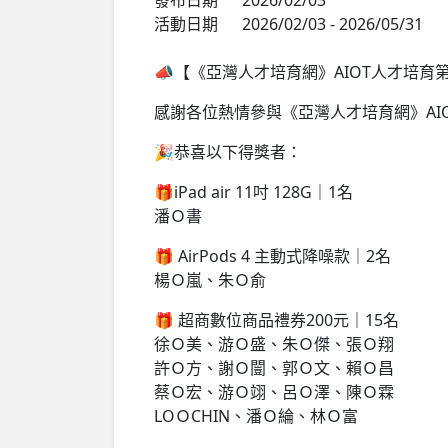
活動日期
2026/02/03 - 2026/05/31
📣【《亞灣人才培育網》AIOT人才培育
感謝各位熱情參與《亞灣人才培育網》AI
🎉恭喜以下得獎者：
🎁iPad air 11吋 128G｜1名
潘Ｏ書
🎁 AirPods 4 主動式降噪款｜2名
楊Ｏ嵐、朱Ｏ俞
🎁 超商數位商品禮券200元｜15名
徐Ｏ美、游Ｏ盛、朱Ｏ傑、張Ｏ翔
許Ｏ方、謝Ｏ闓、郭Ｏ文、賴Ｏ昌
蔡Ｏ宏、游Ｏ翊、呂Ｏ澤、陳Ｏ霖
LOＯCHIN、潘Ｏ綸、林Ｏ富