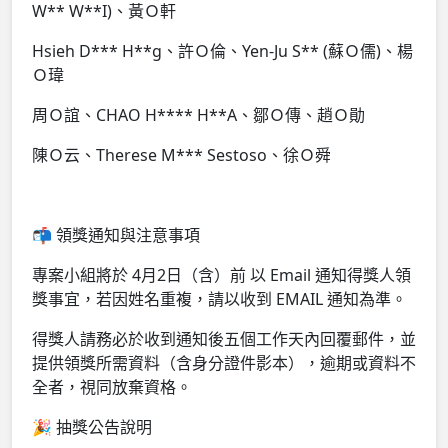
W** W**I)、黃Ｏ軒
Hsieh D*** H**g、許Ｏ倫、Yen-Ju S** (蘇Ｏ儒)、楊
Ｏ瑋
周Ｏ誼、CHAO H**** H**A、鄒Ｏ傳、趙Ｏ勛
陳Ｏ云、Therese M*** Sestoso、徐Ｏ舜
📬 領獎通知與注意事項
專案小組將於 4月2日（含）前 以 Email 通知得獎人領
獎事宜，若因姓名重複，請以收到 EMAIL 通知為準。
得獎人請務必於收到通知後五個工作天內回覆郵件，並
提供領獎所需資料（含身分證件影本），逾期或資料不
全者，視同放棄資格。
🎉 抽獎公告說明