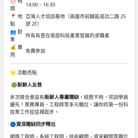
⏰ 時
14:00 – 16:30
間
📍 地
亞灣人才培訓基地（高雄市前鎮區成功二路 25
點
號 2F）
👥 對
所有有意在南部科技產業發展的求職者
象
💰 費
免費參加
用
🌟 活動亮點
🟢
新鮮人友善
本次媒合會設有
新鮮人專屬職缺
，經歷不拘，完訓學員
優先！業務專員、工程師等多元職位，讓你的第一份科
技業工作從這裡起步。
🔵
資深職缺同步釋出
網路工程師、系統工程師、技術顧問、資安顧問等職位