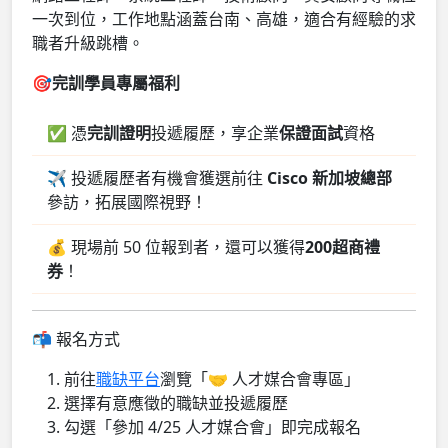
一次到位，工作地點涵蓋台南、高雄，適合有經驗的求
職者升級跳槽。
🎯
完訓學員專屬福利
✅ 憑
完訓證明
投遞履歷，享企業
保證面試
資格
✈️ 投遞履歷者有機會獲選前往
Cisco 新加坡總部
參訪，拓展國際視野！
💰 現場前 50 位報到者，還可以獲得
200超商禮
券
！
📬 報名方式
前往
職缺平台
瀏覽「🤝 人才媒合會專區」
選擇有意應徵的職缺並投遞履歷
勾選「參加 4/25 人才媒合會」即完成報名